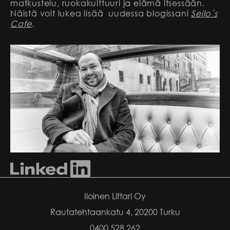
matkustelu, ruokakulttuuri ja elämä itsessään.
Näistä voit lukea lisää uudessa blogissani
Seilo´s
Cafe
.
Iloinen Liftari Oy
Rautatehtaankatu 4, 20200 Turku
0400 528 262