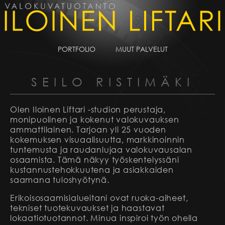
PORTFOLIO
MUUT PALVELUT
SEILO RISTIMÄKI
Olen Iloinen Liftari -studion perustaja,
monipuolinen ja kokenut valokuvauksen
ammattilainen. Tarjoan yli 25 vuoden
kokemuksen visuaalisuutta, markkinoinnin
tuntemusta ja raudanlujaa valokuvausalan
osaamista. Tämä näkyy työskentelyssäni
kustannustehokkuutena ja asiakkaiden
saamana tuloshyötynä.
Erikoisosaamisialueitani ovat ruoka-aiheet,
tekniset tuotekuvaukset ja haastavat
lokaatiotuotannot. Minua inspiroi työn ohella